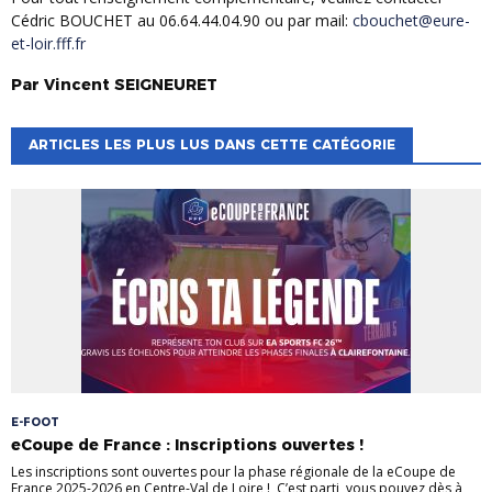
Cédric BOUCHET au 06.64.44.04.90 ou par mail:
cbouchet@eure-
et-loir.fff.fr
Par
Vincent
SEIGNEURET
ARTICLES LES PLUS LUS DANS CETTE CATÉGORIE
E-FOOT
eCoupe de France : Inscriptions ouvertes !
Les inscriptions sont ouvertes pour la phase régionale de la eCoupe de
France 2025-2026 en Centre-Val de Loire ! C’est parti, vous pouvez dès à