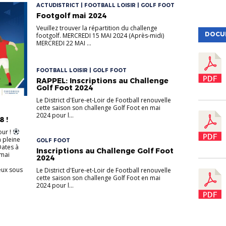
ACTUDISTRICT | FOOTBALL LOISIR | GOLF FOOT
Footgolf mai 2024
Veuillez trouver la répartition du challenge
DOCU
footgolf. MERCREDI 15 MAI 2024 (Après-midi)
MERCREDI 22 MAI ...
FOOTBALL LOISIR | GOLF FOOT
RAPPEL: Inscriptions au Challenge
Golf Foot 2024
Le District d'Eure-et-Loir de Football renouvelle
cette saison son challenge Golf Foot en mai
2024 pour l...
8 !
our !
 pleine
GOLF FOOT
ates à
Inscriptions au Challenge Golf Foot
 mai
2024
ux sous
Le District d'Eure-et-Loir de Football renouvelle
cette saison son challenge Golf Foot en mai
2024 pour l...