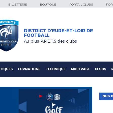
BILLETTERIE
BOUTIQUE
PORTAIL CLUBS
PORT
DISTRICT D'EURE-ET-LOIR DE
FOOTBALL
Au plus P.R.E.T.S des clubs
TIQUES
FORMATIONS
TECHNIQUE
ARBITRAGE
CLUBS
NOS P