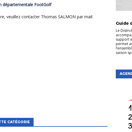
ion départementale FootGolf
ACTUDIS
ire, veuillez contacter Thomas SALMON par mail:
Guide d
Le Distric
accompag
support in
permet au
l’ensembl
saison sp
AGEN
TTE CATÉGORIE