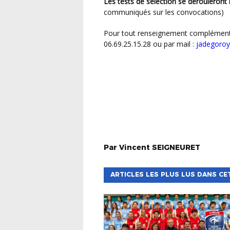
Les tests de sélection se dérouleront
communiqués sur les convocations)
Pour tout renseignement complémentaire, veuillez contacter Joël ADEGOROYE au
06.69.25.15.28 ou par mail :
jadegoroye
Par
Vincent
SEIGNEURET
ARTICLES LES PLUS LUS DANS CE