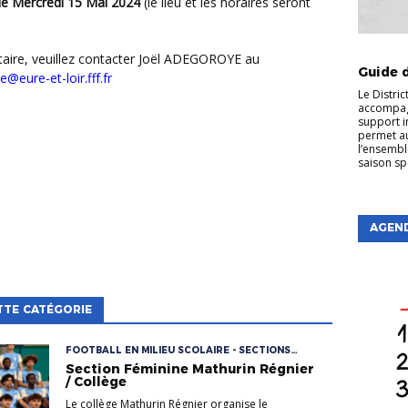
 le Mercredi 15 Mai 2024
(le lieu et les horaires seront
ACTUDIS
Guide d
@eure-et-loir.fff.fr
Le Distric
accompag
support in
permet au
l’ensembl
saison sp
AGEN
TTE CATÉGORIE
FOOTBALL EN MILIEU SCOLAIRE - SECTIONS
SPORTIVES
Section Féminine Mathurin Régnier
/ Collège
Le collège Mathurin Régnier organise le