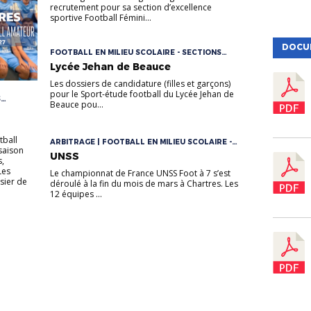
recrutement pour sa section d’excellence
sportive Football Fémini...
DOCU
FOOTBALL EN MILIEU SCOLAIRE - SECTIONS
SPORTIVES
Lycée Jehan de Beauce
Les dossiers de candidature (filles et garçons)
pour le Sport-étude football du Lycée Jehan de
S
Beauce pou...
tball
ARBITRAGE | FOOTBALL EN MILIEU SCOLAIRE -
saison
SECTIONS SPORTIVES
UNSS
,
Les
Le championnat de France UNSS Foot à 7 s’est
ssier de
déroulé à la fin du mois de mars à Chartres. Les
12 équipes ...