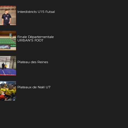
Interdistricts U15 Futsal
Finale Départementale
URBAN'S FOOT
Plateau des Reines
Plateaux de Noël U7