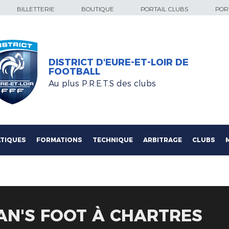
BILLETTERIE
BOUTIQUE
PORTAIL CLUBS
PORT
DISTRICT D'EURE-ET-LOIR DE
FOOTBALL
Au plus P.R.E.T.S des clubs
TIQUES
FORMATIONS
TECHNIQUE
ARBITRAGE
CLUBS
AN'S FOOT À CHARTRES