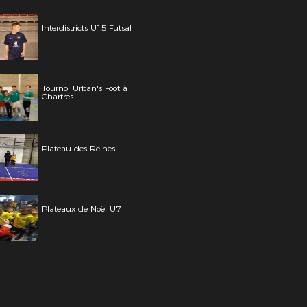
Interdistricts U15 Futsal
Tournoi Urban's Foot à
Chartres
Plateau des Reines
Plateaux de Noël U7