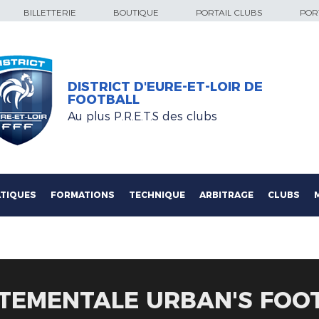
BILLETTERIE
BOUTIQUE
PORTAIL CLUBS
PORT
DISTRICT D'EURE-ET-LOIR DE
FOOTBALL
Au plus P.R.E.T.S des clubs
TIQUES
FORMATIONS
TECHNIQUE
ARBITRAGE
CLUBS
RTEMENTALE URBAN'S FOO